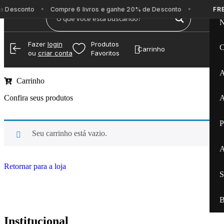
e Desconto
Compre 6 livros e ganhe 20% de Desconto
FRE
N
Fazer
login
Produtos
C
Carrinho
ou
criar conta
Favoritos
A
Carrinho
Confira seus produtos
A
P
Seu carrinho está vazio.
A
Retornar para a loja
S
B
Institucional