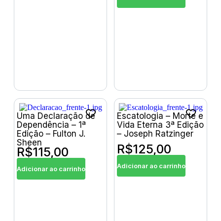
Uma Declaração de
Escatologia – Morte e
Dependência – 1ª
Vida Eterna 3ª Edição
Edição – Fulton J.
– Joseph Ratzinger
Sheen
R$
125,00
R$
115,00
Adicionar ao carrinho
Adicionar ao carrinho