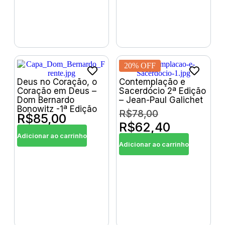
20% OFF
Deus no Coração, o
Contemplação e
Coração em Deus –
Sacerdócio 2ª Edição
Dom Bernardo
– Jean-Paul Galichet
Bonowitz -1ª Edição
R$
78,00
R$
85,00
R$
62,40
Adicionar ao carrinho
Adicionar ao carrinho