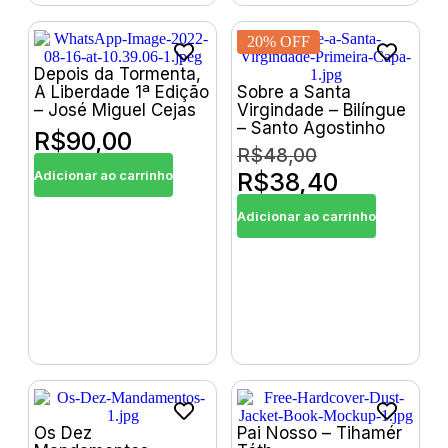
20% OFF
Depois da Tormenta,
A Liberdade 1ª Edição
Sobre a Santa
– José Miguel Cejas
Virgindade – Bilíngue
– Santo Agostinho
R$
90,00
R$
48,00
Adicionar ao carrinho
R$
38,40
Adicionar ao carrinho
Os Dez
Pai Nosso – Tihamér