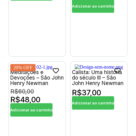
Adicionar ao carrinho
20% OFF
Meditações e
Calista: Uma história
Devoções – São John
do século III – São
Henry Newman
John Henry Newman
R$
60,00
R$
37,00
R$
48,00
Adicionar ao carrinho
Adicionar ao carrinho