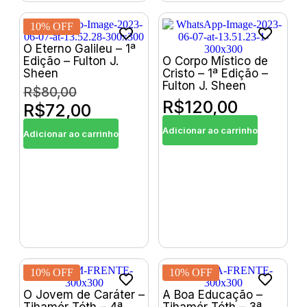
10% OFF
O Eterno Galileu – 1ª
Edição – Fulton J.
O Corpo Místico de
Sheen
Cristo – 1ª Edição –
Fulton J. Sheen
R$
80,00
R$
120,00
R$
72,00
Adicionar ao carrinho
Adicionar ao carrinho
10% OFF
10% OFF
O Jovem de Caráter –
A Boa Educação –