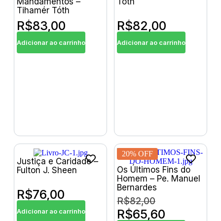
Mandamentos –
Tóth
Tihamér Tóth
R$
83,00
R$
82,00
Adicionar ao carrinho
Adicionar ao carrinho
20% OFF
Justiça e Caridade –
Os Últimos Fins do
Fulton J. Sheen
Homem – Pe. Manuel
Bernardes
R$
76,00
R$
82,00
R$
65,60
Adicionar ao carrinho