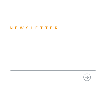
NEWSLETTER
Receba todas as
promoções
Quer ficar por dentro de todas as nossas
ofertas?
Cadastre-se gratuitamente e não perca mais
nada!