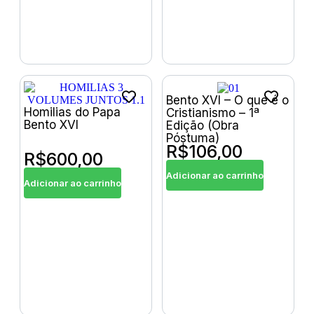
Bento XVI – O que é o
Homilias do Papa
Cristianismo – 1ª
Bento XVI
Edição (Obra
Póstuma)
R$
106,00
R$
600,00
Adicionar ao carrinho
Adicionar ao carrinho