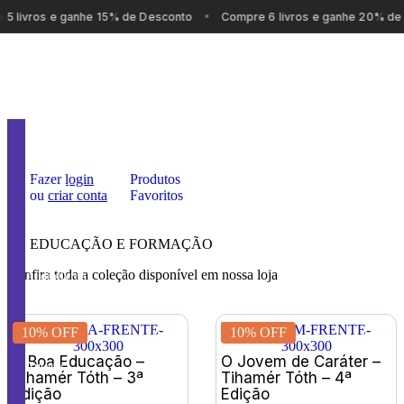
5 livros e ganhe 15% de Desconto
Compre 6 livros e ganhe 20% de
Nosso
Carrinho
Fazer
login
Produtos
Catálogo
ou
criar conta
Favoritos
Assine
EDUCAÇÃO E FORMAÇÃO
Confira toda a coleção disponível em nossa loja
Audiolivros
Promoções
10% OFF
10% OFF
A Boa Educação –
O Jovem de Caráter –
Autores
Tihamér Tóth – 3ª
Tihamér Tóth – 4ª
Edição
Edição