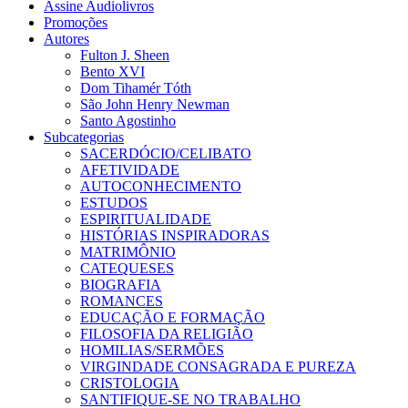
Assine Audiolivros
Promoções
Autores
Fulton J. Sheen
Bento XVI
Dom Tihamér Tóth
São John Henry Newman
Santo Agostinho
Subcategorias
SACERDÓCIO/CELIBATO
AFETIVIDADE
AUTOCONHECIMENTO
ESTUDOS
ESPIRITUALIDADE
HISTÓRIAS INSPIRADORAS
MATRIMÔNIO
CATEQUESES
BIOGRAFIA
ROMANCES
EDUCAÇÃO E FORMAÇÃO
FILOSOFIA DA RELIGIÃO
HOMILIAS/SERMÕES
VIRGINDADE CONSAGRADA E PUREZA
CRISTOLOGIA
SANTIFIQUE-SE NO TRABALHO