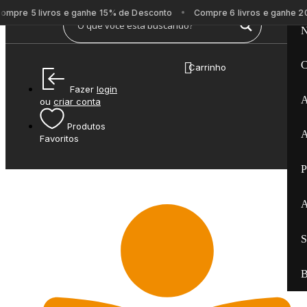
mpre 5 livros e ganhe 15% de Desconto
Compre 6 livros e ganhe 2
N
C
Carrinho
Fazer
login
A
ou
criar conta
Produtos
A
Favoritos
P
A
S
B