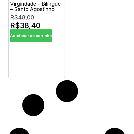
Virgindade – Bilíngue
– Santo Agostinho
R$
48,00
R$
38,40
Adicionar ao carrinho