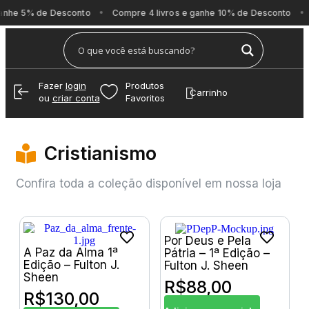
anhe 5% de Desconto
Compre 4 livros e ganhe 10% de Desconto
Fazer
login
Produtos
Carrinho
ou
criar conta
Favoritos
Cristianismo
Confira toda a coleção disponível em nossa loja
Por Deus e Pela
A Paz da Alma 1ª
Pátria – 1ª Edição –
Edição – Fulton J.
Fulton J. Sheen
Sheen
R$
88,00
R$
130,00