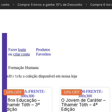
conto
Compre 5 livros e ganhe 15% de Desconto
Compre 6 livr
Nosso
Carrinho
Fazer
login
Produtos
Catálogo
ou
criar conta
Favoritos
Assine
Formação Humana
Confira toda a coleção disponível em nossa loja
Audiolivros
Promoções
10% OFF
10% OFF
A Boa Educação –
O Jovem de Caráter –
Autores
Tihamér Tóth – 3ª
Tihamér Tóth – 4ª
Edição
Edição