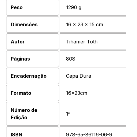
Peso
1290 g
Dimensões
16 × 23 × 15 cm
Autor
Tihamer Toth
Páginas
808
Encadernação
Capa Dura
Formato
16x23cm
Número de
1ª
Edição
ISBN
978-65-86116-06-9