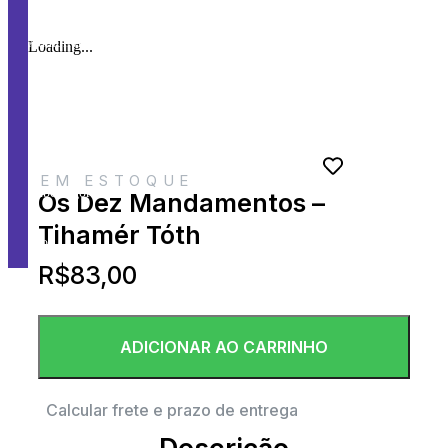
Audiolivros
Loading...
Promoções
Autores
EM ESTOQUE
Subcategorias
Os Dez Mandamentos –
Tihamér Tóth
Blog
R$
83,00
ADICIONAR AO CARRINHO
Calcular frete e prazo de entrega