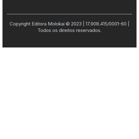
Copyright Editora Molokai © 2023 | 17.908.415/0001-60 |
Todos os direitos reservados.
;