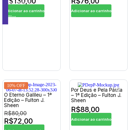
R$
130,00
R$
76,00
Subcategorias
Adicionar ao carrinho
Adicionar ao carrinho
Blog
10% OFF
Por Deus e Pela Pátria
O Eterno Galileu – 1ª
– 1ª Edição – Fulton J.
Edição – Fulton J.
Sheen
Sheen
R$
88,00
R$
80,00
R$
72,00
Adicionar ao carrinho