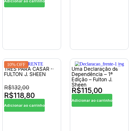
Adicionar ao carrinho
10% OFF
TRÊS PARA CASAR –
Uma Declaração de
FULTON J. SHEEN
Dependência – 1ª
Edição – Fulton J.
Sheen
R$
132,00
R$
115,00
R$
118,80
Adicionar ao carrinho
Adicionar ao carrinho