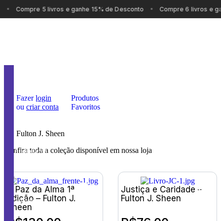
Compre 5 livros e ganhe 15% de Desconto
Compre 6 livros e g
Nosso
Carrinho
Fazer
login
Produtos
Catálogo
ou
criar conta
Favoritos
Assine
Fulton J. Sheen
Confira toda a coleção disponível em nossa loja
Audiolivros
Promoções
A Paz da Alma 1ª
Justiça e Caridade –
Edição – Fulton J.
Fulton J. Sheen
Autores
Sheen