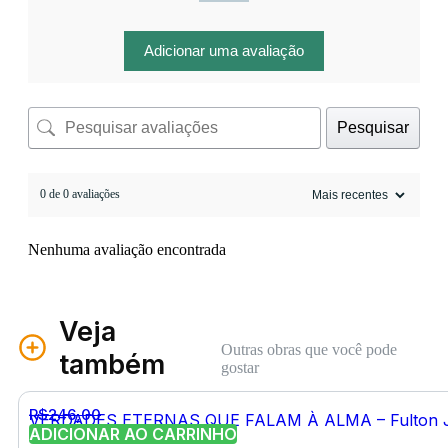
Adicionar uma avaliação
Pesquisar
0 de 0 avaliações
Nenhuma avaliação encontrada
Veja
Outras obras que você pode
também
gostar
R$
246,00
VERDADES ETERNAS QUE FALAM À ALMA – Fulton J
ADICIONAR AO CARRINHO