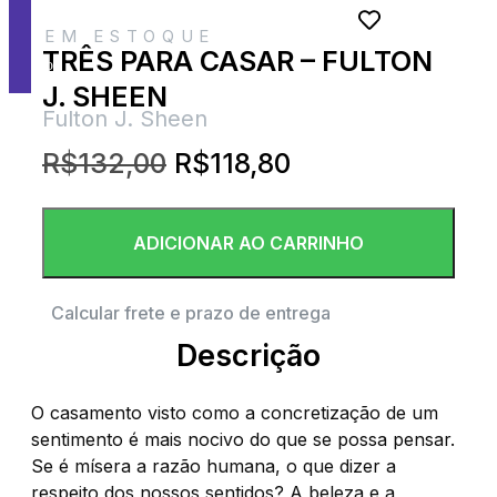
Subcategorias
EM ESTOQUE
TRÊS PARA CASAR – FULTON
Blog
J. SHEEN
Fulton J. Sheen
R$
132,00
R$
118,80
ADICIONAR AO CARRINHO
Calcular frete e prazo de entrega
Descrição
O casamento visto como a concretização de um
sentimento é mais nocivo do que se possa pensar.
Se é mísera a razão humana, o que dizer a
respeito dos nossos sentidos? A beleza e a